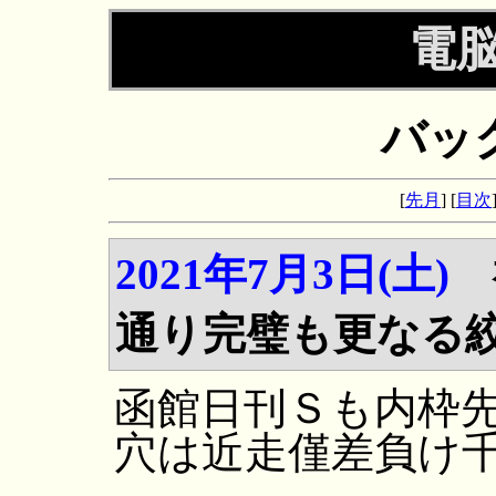
電
バッ
[
先月
] [
目次
2021年7月3日(土)
通り完璧も更なる
函館日刊Ｓも内枠
穴は近走僅差負け