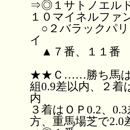
⇒◎１サトノエル
１０マイネルファ
○２バラックパリ
イ
▲７番、１１番
★★Ｃ……勝ち馬
組0.9差以内、２着
内
３着はＯＰ0.2、0
方、重馬場芝で2.0