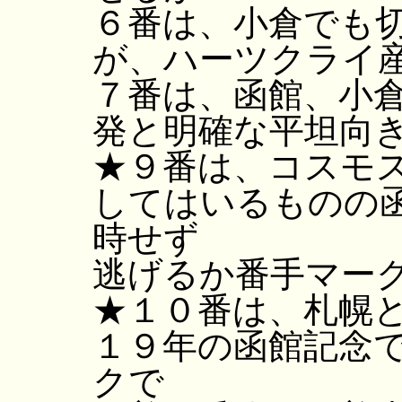
６番は、小倉でも
が、ハーツクライ
７番は、函館、小
発と明確な平坦向
★９番は、コスモ
してはいるものの
時せず
逃げるか番手マー
★１０番は、札幌
１９年の函館記念
クで