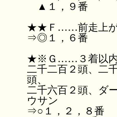
▲１，９番
★★Ｆ……前走上
⇒◎１，６番
★※Ｇ……３着以
二千二百２頭、二
頭、
二千六百２頭、ダ
ウサン
⇒○１，２，８番