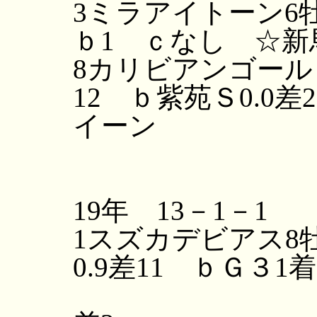
3ミラアイトーン6牡
ｂ1 ｃなし ☆新
8カリビアンゴールド
12 ｂ紫苑Ｓ0.0差
イーン
Ｓ0.
19年 13－1－1
1スズカデビアス8牡
0.9差11 ｂＧ３1
☆小倉大