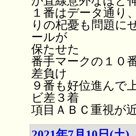
か直線意外なほど
１番はデータ通り
りの杞憂も問題に
ールが
保たせた
番手マークの１０
差負け
９番も好位進んで
ビ差３着
項目ＡＢＣ重視が
2021年7月10日(土)