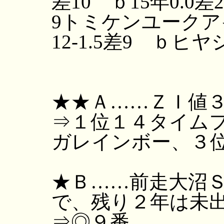
差10 ｂ15年0.0
9トミケンユークアイ
12-1.5差9 ｂヒ
★★Ａ……ＺＩ値
⇒１位１４タイム
ガレインボー、３
★Ｂ……前走大沼
で、残り２年は未
⇒◎９番