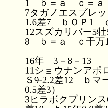
1 ｂ＝ａ ｃ＝ａ
7タガノエスプレッソ
1.6差7 ｂＯＰ1
12スズカリバー5牡5
8 ｂ＝ａ ｃ千万
16年 3－8－13
11ショウナンアポロ
Ｓ9-2.2差12 
0.5差3）
3ヒラボクプリンス6牡