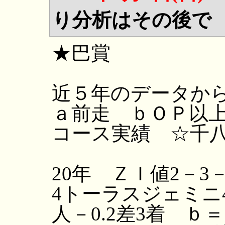
り分析はその後で
★巴賞
近５年のデータか
ａ前走 ｂＯＰ以
コース実績 ☆千
20年 ＺＩ値2－3
4トーラスジェミニ
人－0.2差3着 ｂ