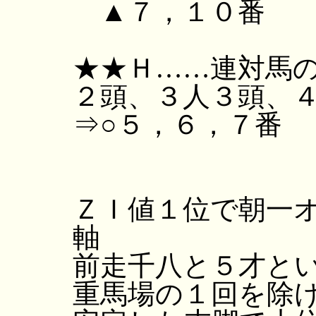
▲７，１０番
★★Ｈ……連対馬
２頭、３人３頭、
⇒○５，６，７番
ＺＩ値１位で朝一
軸
前走千八と５才と
重馬場の１回を除