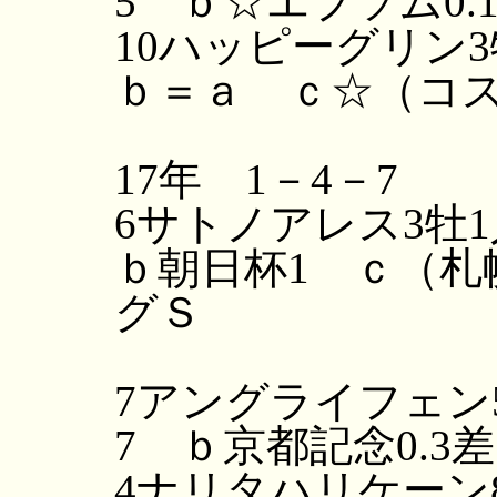
5 ｂ☆エプソム0.
10ハッピーグリン3
ｂ＝ａ ｃ☆（コスモ
17年 1－4－7
6サトノアレス3牡1
ｂ朝日杯1 ｃ（札
グＳ
0.3
7アングライフェン5
7 ｂ京都記念0.3
4ナリタハリケーン8