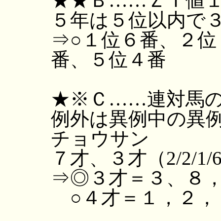
★★Ｂ……ＺＩ値１
５年は５位以内で
⇒○１位６番、２位
番、５位４番
★※Ｃ……連対馬の
例外は異例中の異
チョウサン
７才、３才（2/2/1/
⇒◎３才＝３、８
○４才＝１，２，