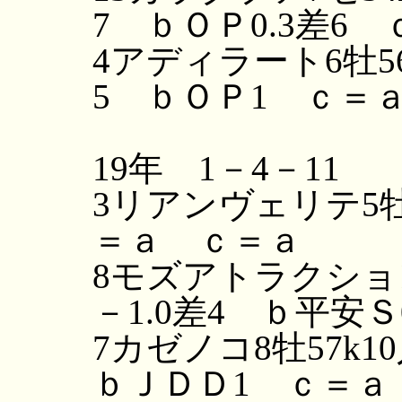
7 ｂＯＰ0.3差6 
4アディラート6牡56
5 ｂＯＰ1 ｃ＝
19年 1－4－11
3リアンヴェリテ5牡
＝ａ ｃ＝ａ
8モズアトラクション
－1.0差4 ｂ平安Ｓ
7カゼノコ8牡57k1
ｂＪＤＤ1 ｃ＝ａ