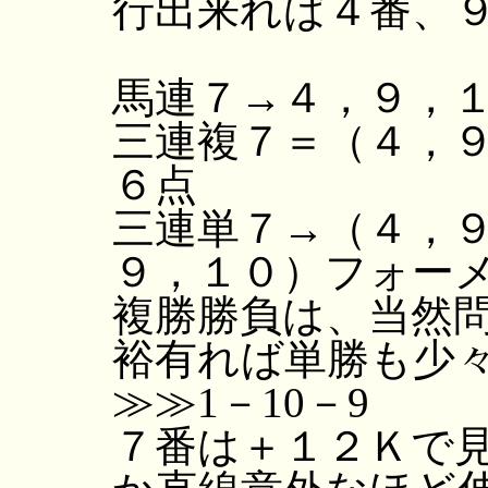
行出来れば４番、
馬連７→４，９，
三連複７＝（４，
６点
三連単７→（４，
９，１０）フォー
複勝勝負は、当然
裕有れば単勝も少
≫≫1－10－9
７番は＋１２Ｋで