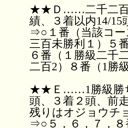
★★Ｄ……二千二
績、３着以内14/15
⇒○１番（当該コ
三百未勝利１）５番
６番（１勝級二千二
二百2）８番（1勝
★★Ｅ……1勝級勝
頭、３着２頭、前
残りはオジョウチ
⇒○５，６，７，８