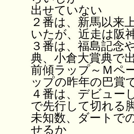
出せていない
２番は、新馬以来
いたが、近走は阪
３番は、福島記念
典、小倉大賞典で
前傾ラップ～Ｍペ
ップの昨年の巴賞
４番は、デビュー
で先行して切れる
未知数、ダートで
せるか