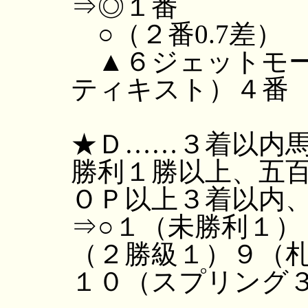
⇒◎１番
○（２番0.7差）
▲６ジェットモー
ティキスト）４番
★Ｄ……３着以内
勝利１勝以上、五
ＯＰ以上３着以内、
⇒○１（未勝利１）
（２勝級１）９（
１０（スプリング