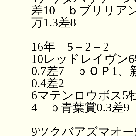
差10 ｂブリリアン
万1.3差8
16年 5－2－2
10レッドレイヴン6
0.7差7 ｂＯＰ1
0.4差2
6マテンロウボス5牡
4 ｂ青葉賞0.3差9
☆準ＯＰ
9ツクバアズマオー