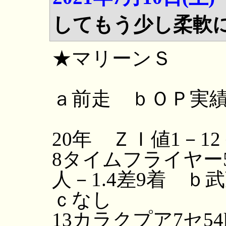
してもう少し柔軟
★マリーンＳ
ａ前走 ｂＯＰ実
20年 ＺＩ値1－12
8タイムフライヤー5
人－1.4差9着 
ｃなし
13カラクプア7セ54