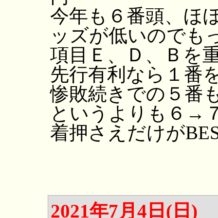
今年も６番頭、ほ
ッズが低いのでも
項目Ｅ、Ｄ、Ｂを
先行有利なら１番
惨敗続きでの５番
というよりも６→
着押さえだけがBE
2021年7月4日(日)