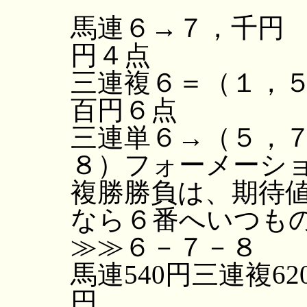
馬連６→７，千円
円４点
三連複６＝（１，
百円６点
三連単６→（５，
８）フォーメーシ
複勝勝負は、期待
なら６番へいつも
≫≫６－７－８
馬連540円三連複62
円