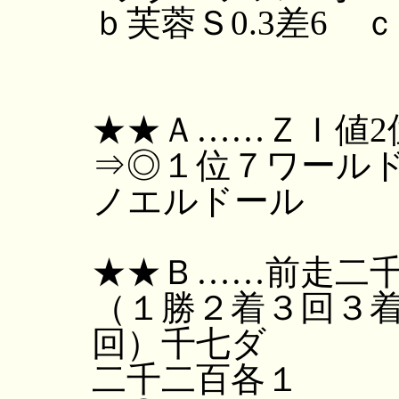
ｂ芙蓉Ｓ0.3差6 ｃ
★★Ａ……ＺＩ値2
⇒◎１位７ワール
ノエルドール
★★Ｂ……前走二
（１勝２着３回３
回）千七ダ
二千二百各１