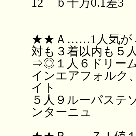
12 ｂ千万0.1差
★★Ａ……1人気
対も３着以内も５
⇒◎１人６ドリー
インエアフォルク
イト
５人９ルーパステ
ンターニュ